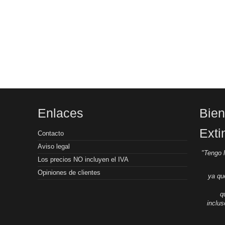
Enlaces
Bien
Exti
Contacto
Aviso legal
"Tengo 
Los precios NO incluyen el IVA
Opiniones de clientes
ya qu
q
inclu