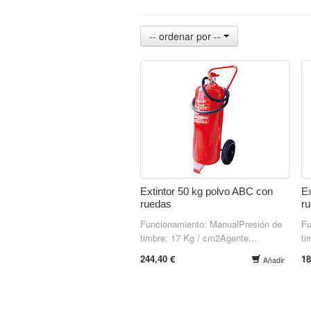
-- ordenar por --
Extintor 50 kg polvo ABC con
Ex
ruedas
r
Funcionamiento: ManualPresión de
Fu
timbre: 17 Kg / cm2Agente...
ti
244,40 €
18
Añadir