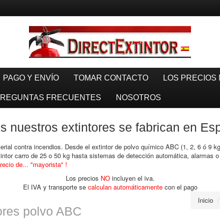
PAGO Y ENVÍO
TOMAR CONTACTO
LOS PRECIOS 
REGUNTAS FRECUENTES
NOSOTROS
 nuestros extintores se fabrican en E
ial contra incendios. Desde el extintor de polvo químico ABC (1, 2, 6 ó 9 kg
xtintor carro de 25 o 50 kg hasta sistemas de detección automática, alarmas 
recio de... "mayorista" !
Los precios
NO
incluyen el iva.
El IVA y transporte se
calculan automáticamente
con el pago
Inicio
/
ores polvo ABC