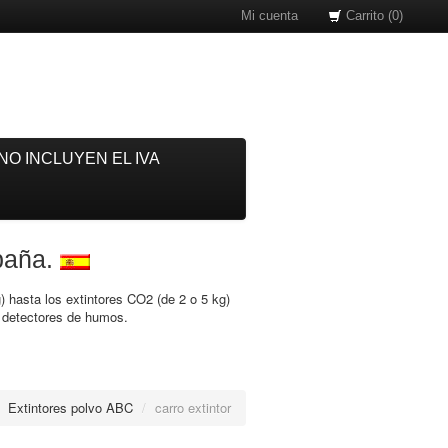
Mi cuenta
Carrito (0)
NO INCLUYEN EL IVA
spaña.
) hasta los extintores CO2 (de 2 o 5 kg)
o detectores de humos.
Extintores polvo ABC
/
carro extintor