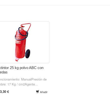
tintor 25 kg polvo ABC con
uedas
ncionamiento: ManualPresión de
mbre: 17 Kg / cm2Agente...
3,30 €
Añadir