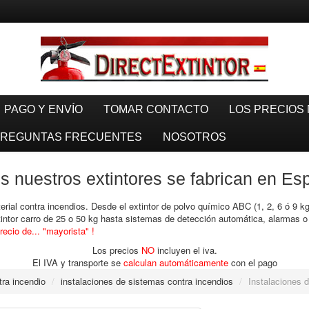
PAGO Y ENVÍO
TOMAR CONTACTO
LOS PRECIOS 
REGUNTAS FRECUENTES
NOSOTROS
 nuestros extintores se fabrican en E
ial contra incendios. Desde el extintor de polvo químico ABC (1, 2, 6 ó 9 kg
xtintor carro de 25 o 50 kg hasta sistemas de detección automática, alarmas 
recio de... "mayorista" !
Los precios
NO
incluyen el iva.
El IVA y transporte se
calculan automáticamente
con el pago
tra incendio
/
instalaciones de sistemas contra incendios
/
Instalaciones 