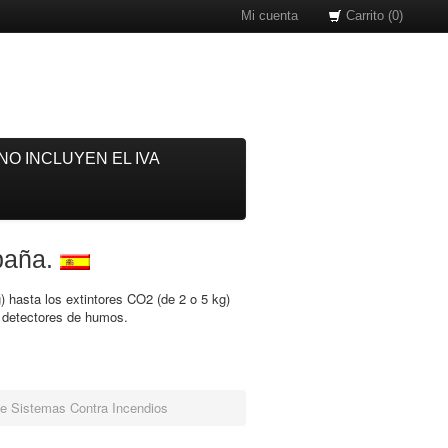
Mi cuenta
Carrito (0)
NO INCLUYEN EL IVA
spaña.
) hasta los extintores CO2 (de 2 o 5 kg)
o detectores de humos.
de Sistemas Contra Incendios