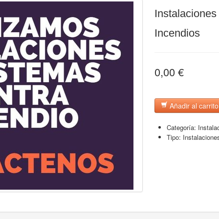
Instalaciones
Incendios
0,00 €
Añadir al carrito
Categoría:
Instala
Tipo:
Instalacione