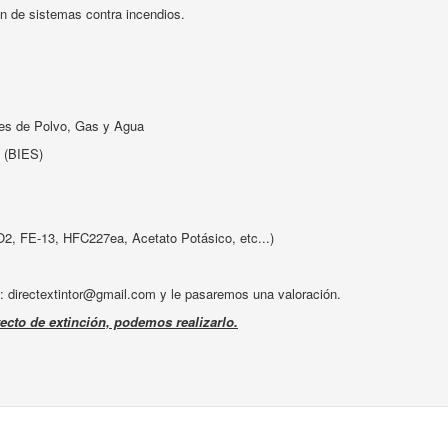
ón de sistemas contra incendios.
les de Polvo, Gas y Agua
 (BIES)
2, FE-13, HFC227ea, Acetato Potásico, etc...)
l: directextintor@gmail.com y le pasaremos una valoración.
ecto de extinción, podemos realizarlo.