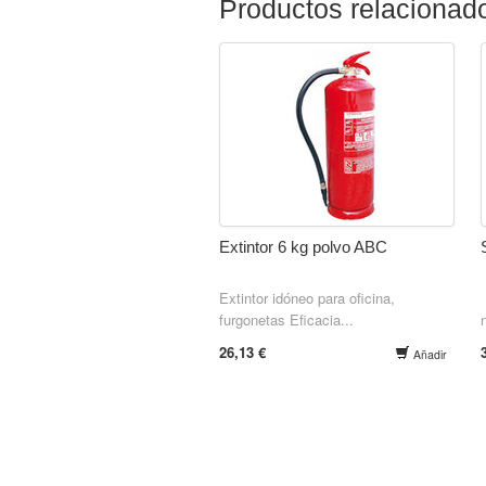
Productos relacionad
Extintor 6 kg polvo ABC
Extintor idóneo para oficina,
furgonetas Eficacia...
26,13 €
Añadir