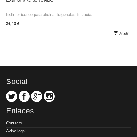
Extintor idóneo para oficina, furgonetas Eficacia...
26,13 €
Añadir
Social
Enlaces
Contacto
Aviso legal